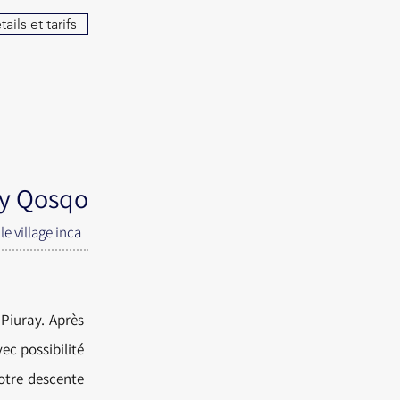
ails et tarifs
y Qosqo
e village inca
Piuray. Après
ec possibilité
otre descente