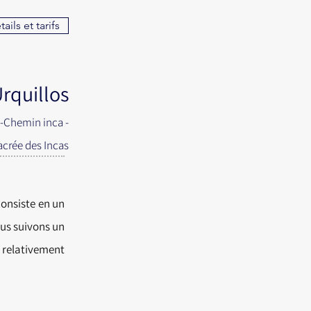
ails et tarifs
rquillos
 -Chemin inca -
Sacrée des Incas
consiste en un
ous suivons un
 relativement