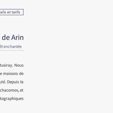
ils et tarifs
 de Arin
rêt enchantée
tusiray. Nous
de maisons de
té. Depuis la
achacomos, et
hotographiques