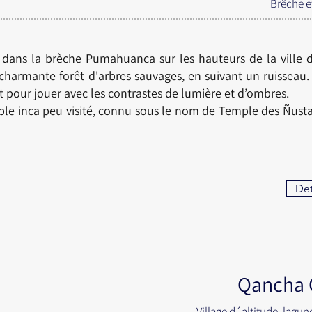
Br
ê
che e
ns la brèche Pumahuanca sur les hauteurs de la ville 
harmante forêt d'arbres sauvages, en suivant un ruisseau.
t pour jouer avec les contrastes de lumière et d’ombres.
le inca peu visité, connu sous le nom de Temple des Ñusta
Det
Qancha 
Village d´altitude, lagun