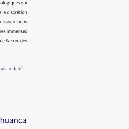
cologiques qui
 la discrétion
ruisseau nous
 ses immenses
lée Sacrée des
ails et tarifs
huanca