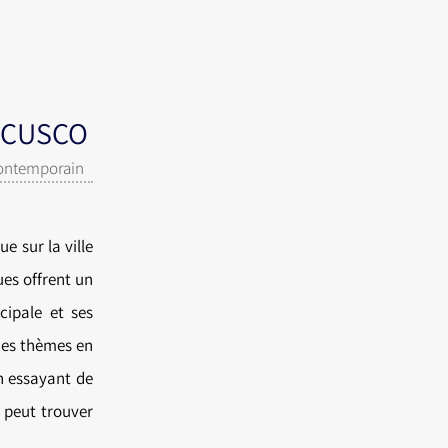
CUSCO
contemporain
 sur la ville
ues offrent un
cipale et ses
 des thèmes en
n essayant de
n peut trouver