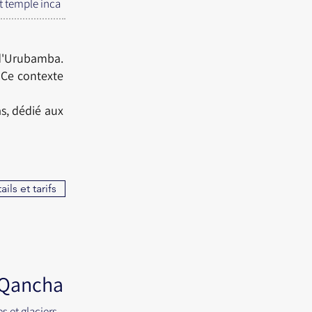
t temple inca
d'Urubamba.
 Ce contexte
s, dédié aux
ails et tarifs
Qancha
es et glaciers