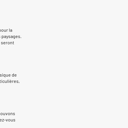
our la
s paysages.
l seront
sique de
iculières,
 pouvons
rez-vous