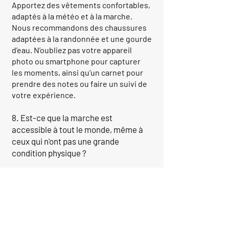
Apportez des vêtements confortables,
adaptés à la météo et à la marche.
Nous recommandons des chaussures
adaptées à la randonnée et une gourde
d’eau. N’oubliez pas votre appareil
photo ou smartphone pour capturer
les moments, ainsi qu’un carnet pour
prendre des notes ou faire un suivi de
votre expérience.
8. Est-ce que la marche est
accessible à tout le monde, même à
ceux qui n'ont pas une grande
condition physique ?
Oui, nos marches sont conçues pour
être accessibles à tous. Le rythme est
lent et contemplatif, et nous veillons à
ce que chacun puisse participer en
fonction de ses capacités. Si vous avez