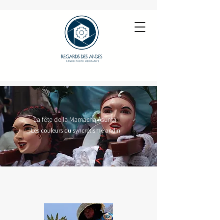
Solsticio de invierno
La fête de la Mamacha Asunta
Les couleurs du syncrétisme andin